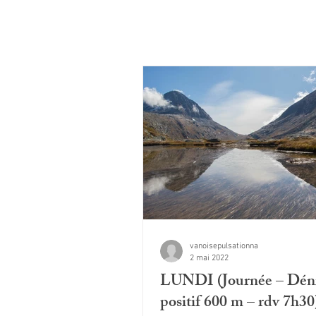
vanoisepulsationna
2 mai 2022
LUNDI (Journée – Déni
positif 600 m – rdv 7h30