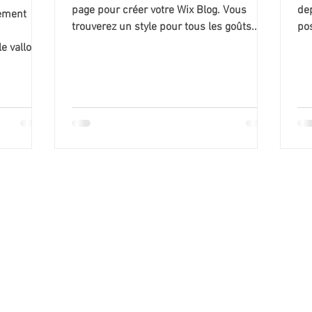
page pour créer votre Wix Blog. Vous
dep
lement
trouverez un style pour tous les goûts.
po
Branché ou classique,...
com
le vallon