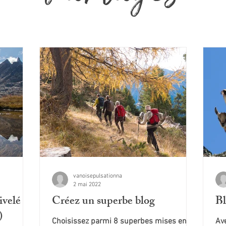
vanoisepulsationna
2 mai 2022
velé
Créez un superbe blog
Bl
)
Choisissez parmi 8 superbes mises en
Ave