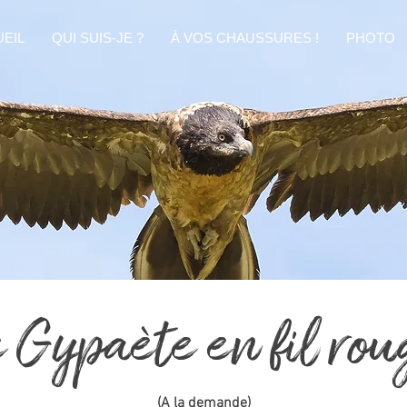
EIL
QUI SUIS-JE ?
À VOS CHAUSSURES !
PHOTO
e
Gypaète en fil rou
(A la demande)