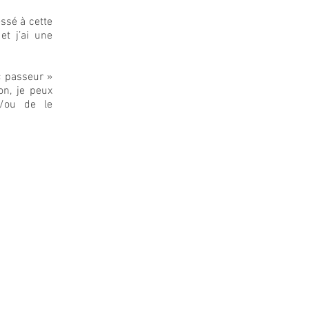
essé à cette
et j’ai une
 « passeur »
on, je peux
t/ou de le