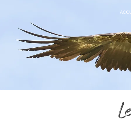
ACCU
L