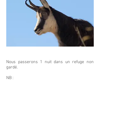
Nous passerons 1 nuit dans un refuge non
gardé.
NB :
• Afin de varier les plaisirs et de ne pas verser
dans le « monomaniaque », possibilité de
basculer sur la thématique « Gypaète barbu »
sur les fins de matinée et après-midi. Libre à
vous de choisir cette option.
• Si vous êtes simplement naturaliste et
désireux de vivre le rut du chamois « de
l’intérieur », ces journées sont aussi faites pour
vous.