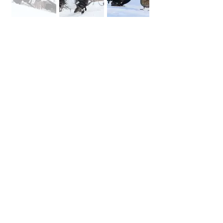
Niveau :
Moyen+
Pas de difficultés techniques, avoir une
certaine habitude de la marche en
montagne et être capable de porter un sac
à dos contenant de quoi passer une nuit «
rustique » en altitude)
Temps de marche :
environ 2 heures
Dénivelé + :
environ 500 m
Contact