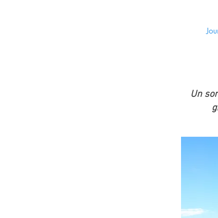
Jou
Un som
g