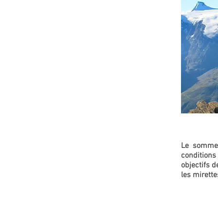
Le sommet
condition
objectifs d
les mirette