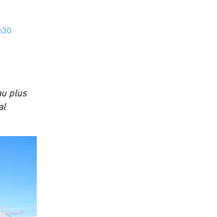
7h30
au plus
al