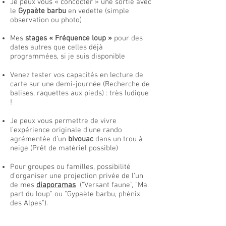
Je peux vous « concocter » une sortie avec
le
Gypaète barbu
en vedette (simple
observation ou photo)
Mes
stages « Fréquence loup »
pour des
dates autres que celles déjà
programmées, si je suis disponible
Venez tester vos capacités en lecture de
carte sur une demi-journée (Recherche de
balises, raquettes aux pieds) : très
ludique
!
Je peux vous permettre de vivre
l’expérience originale d’une rando
agrémentée d’un
bivouac
dans un trou à
neige (Prêt de matériel possible)
Pour groupes ou familles, possibilité
d'organiser une projection privée de l'un
de mes
diaporamas
("Versant faune", "Ma
part du loup" ou "Gypaète b
arbu, phénix
des Alpes").