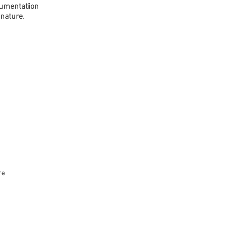
cumentation
nature.
re