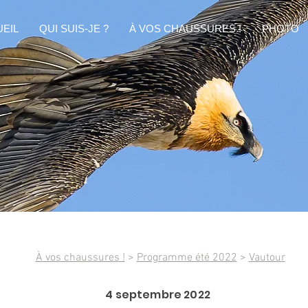
EIL
QUI SUIS-JE ?
À VOS CHAUSSURES !
PHOTO
À vos chaussures !
>
Programme été 2022
>
Vautour
4 septembre 2022