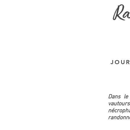
Ra
JOUR
Dans le 
vautour
nécroph
randonné