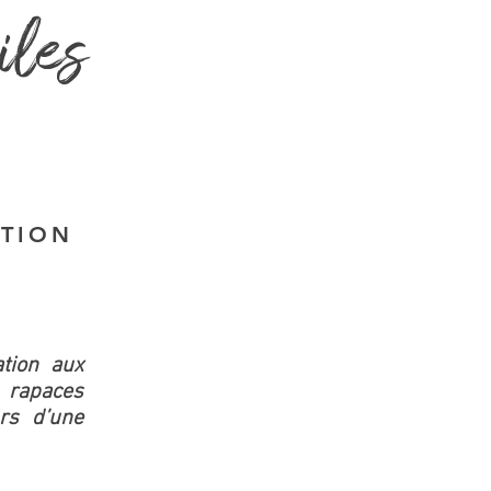
iles
ATION
ation aux
 rapaces
rs d’une