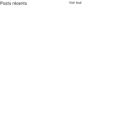
Voir tout
Posts récents
Commentaires
Créez un super