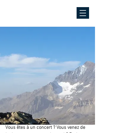
Post
vanoisepulsationna
2 mai 2022
Bloguez d'où que vous
soyez
Avec Wix Blog, vous pourrez tout gérer 
depuis votre téléphone : rédiger des 
posts, suivre des membres, gérer les 
commentaires et plus. Après avoir 
publié, veuillez aller sur votre site live 
depuis un mobile et connectez-vous 
avec votre compte Wix. 
Vous êtes à un concert ? Vous venez de 